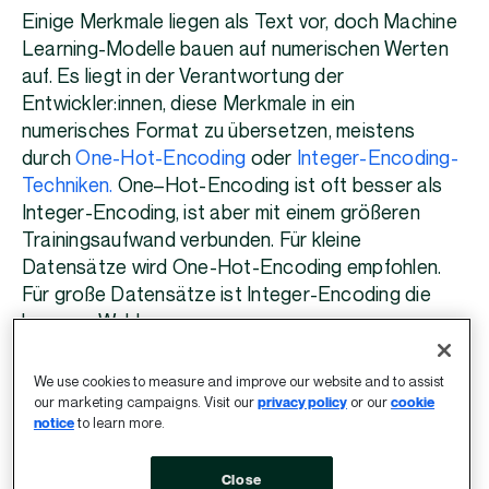
Einige Merkmale liegen als Text vor, doch Machine
Learning-Modelle bauen auf numerischen Werten
auf. Es liegt in der Verantwortung der
Entwickler:innen, diese Merkmale in ein
numerisches Format zu übersetzen, meistens
durch
O
ne-H
ot-Encoding
oder
Integer-Encoding-
Techniken.
One
–
Hot-E
n
coding ist oft besser als
Integer-E
n
coding, ist aber mit einem größeren
Trainingsaufwand verbunden. Für kleine
Datensätze wird One-Hot-Encoding empfohlen.
Für große Datensätze ist Integer-Encoding die
bessere Wahl.
We use cookies to measure and improve our website and to assist
our marketing campaigns. Visit our
privacy policy
or our
cookie
Reduzierung des Merkmal-Sets
notice
to learn more.
Als nächstes versuchen Sie, die Anzahl der
Close