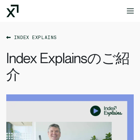
Index Exchange Home page
INDEX EXPLAINS
Index Explainsのご紹
介