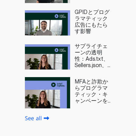
GPIDとプログ
ラマティック
広告にもたら
す影響
サプライチェ
ーンの透明
性：Ads.txt、
Sellers.json、
SupplyChain
MFAと詐欺か
らプログラマ
ティック・キ
ャンペーンを
守る方法
See all