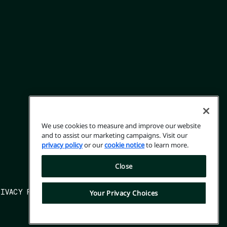
We use cookies to measure and improve our website
and to assist our marketing campaigns. Visit our
privacy policy
or our
cookie notice
to learn more.
Close
RIVACY RIGHTS FORM
TERMS OF USE
OPT OUT
Your Privacy Choices