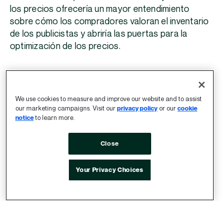
los precios ofrecería un mayor entendimiento
sobre cómo los compradores valoran el inventario
de los publicistas y abriría las puertas para la
optimización de los precios.
Ha llegado el momento de
We use cookies to measure and improve our website and to assist
invertir en la fijación de
our marketing campaigns. Visit our
privacy policy
or our
cookie
notice
to learn more.
precios
Close
Existen formas cruciales en las que nuestra
industria puede resolver este problema y ascender
Your Privacy Choices
el mercado programático por encima de su estado
actual de precios asimétricos.
Algunas ya están en marcha, como la mayor