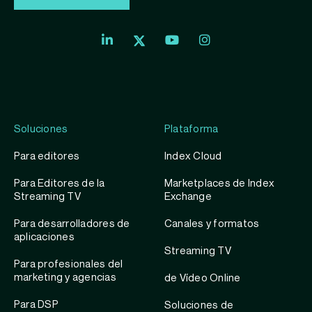
Index
Index
Exchange
Exchange
Index
Youtube
Instagram
Exchange
profile
account
Twitter
profile
Soluciones
Plataforma
Para editores
Index Cloud
Para Editores de la
Marketplaces de Index
Streaming TV
Exchange
Para desarrolladores de
Canales y formatos
aplicaciones
Streaming TV
Para profesionales del
marketing y agencias
de Vídeo Online
Para DSP
Soluciones de