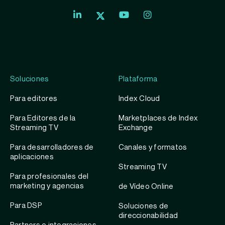
Index
Index
Exchange
Exchange
Index
Youtube
Instagram
Exchange
profile
account
Twitter
profile
Soluciones
Plataforma
Para editores
Index Cloud
Para Editores de la
Marketplaces de Index
Streaming TV
Exchange
Para desarrolladores de
Canales y formatos
aplicaciones
Streaming TV
Para profesionales del
marketing y agencias
de Vídeo Online
Para DSP
Soluciones de
direccionabilidad