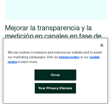
Mejorar la transparencia y la
medición en canales en fase de
maduración
We use cookies to measure and improve our website and to assist
our marketing campaigns. Visit our
privacy policy
or our
cookie
Una de las principales tendencias en publicidad
notice
to learn more.
programática será mejorar la transparencia y la
medición para ofrecer a los profesionales del
Close
marketing visibilidad de dónde se emplea su
inversión en publicidad. En la CTV,
OpenRTB 2.6
Your Privacy Choices
fue un paso muy importante para ofrecer una
manera coherente de señalizar la información del
contenido. Sienta las bases necesarias para que
los propietarios de medios ofrezcan más