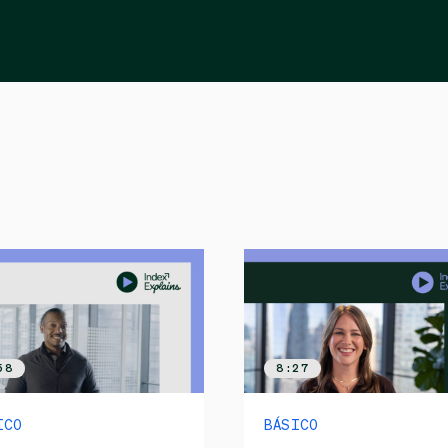
58
8:27
ICO
BÁSICO