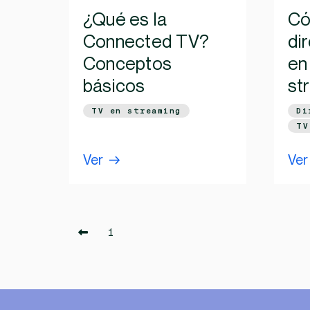
¿Qué es la
Có
Connected TV?
di
Conceptos
en
básicos
st
TV en streaming
Di
TV
Ver
Ver
1