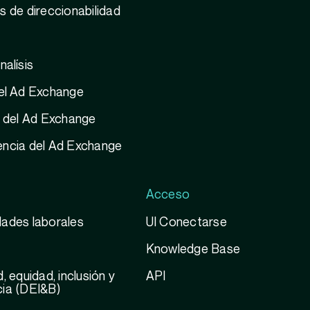
s de direccionabilidad
nalísis
el Ad Exchange
a del Ad Exchange
encia del Ad Exchange
Acceso
ades laborales
UI Conectarse
Knowledge Base
, equidad, inclusión y
API
ia (DEI&B)