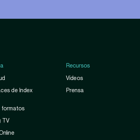
ma
Recursos
ud
Vídeos
ces de Index
Prensa
e
y formatos
g TV
Online