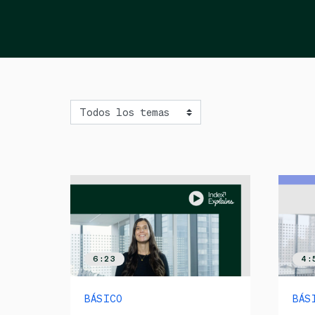
Topic
6:23
4:
BÁSICO
BÁS