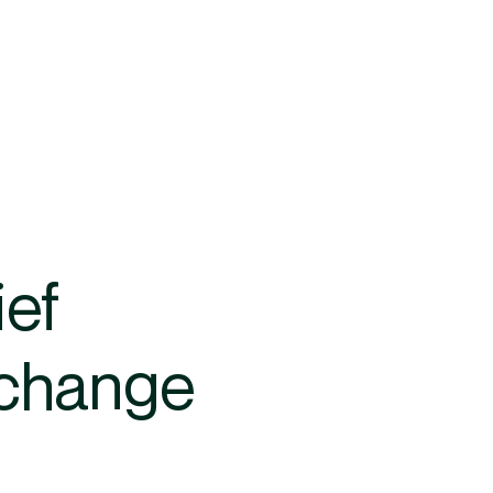
ief
xchange