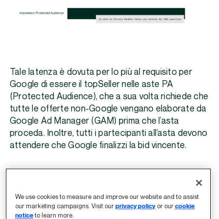
Tale latenza è dovuta per lo più al requisito per
Google di essere il topSeller nelle aste PA
(Protected Audience), che a sua volta richiede che
tutte le offerte non-Google vengano elaborate da
Google Ad Manager (GAM) prima che l’asta
proceda. Inoltre, tutti i partecipanti all’asta devono
attendere che Google finalizzi la bid vincente.
La latenza si potrebbe ridurre consentendo ad
altri publisher e ad exchange di competere
direttamente in un’asta lato client tramite Prebid.
We use cookies to measure and improve our website and to assist
our marketing campaigns. Visit our
privacy policy
or our
cookie
Questo creerebbe delle condizioni più paritarie e
notice
to learn more.