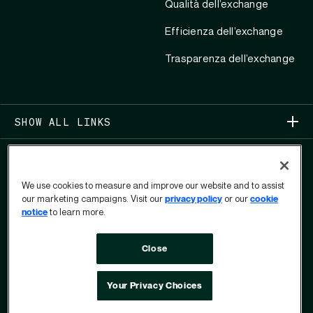
Qualità dell’exchange
Efficienza dell’exchange
Trasparenza dell’exchange
SHOW ALL LINKS
We use cookies to measure and improve our website and to assist
our marketing campaigns. Visit our
privacy policy
or our
cookie
notice
to learn more.
COPYRIGHT 2026
Close
PRIVACY
MODULO PER IL DIRITTO ALLA PRIVACY
Your Privacy Choices
DELL’UTENTE
TERMINI DI UTILIZZO
OPT OUT