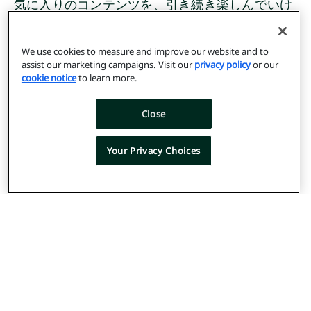
気に入りのコンテンツを、引き続き楽しんでいけ
るようにしていきます。
We use cookies to measure and improve our website and to
assist our marketing campaigns. Visit our
privacy policy
or our
cookie notice
to learn more.
Close
弊社の新たなエクスチェン
Your Privacy Choices
ジとオムニチャネルへの注
目は、Indexのブランドの刷
新を意味します。
今回の弊社のブランディングの刷新は、Indexの