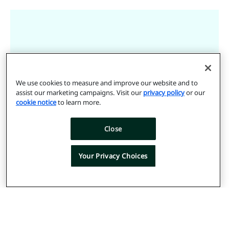
TV費用をプログラマティッ
We use cookies to measure and improve our website and to
クに投資してもらうには、
assist our marketing campaigns. Visit our
privacy policy
or our
cookie notice
to learn more.
透明性と効果測定が必要で
す。メディア企業は、ブラ
Close
ンド適合性、的確なアトリ
Your Privacy Choices
ビューション、最適化のた
め、リニアTV同様に、CTV
広告が配信されているコン
テンツを知りたいと要望し