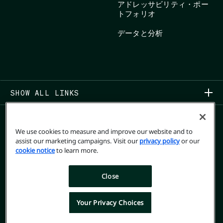
アドレッサビリティ・ポー
トフォリオ
データと分析
SHOW ALL LINKS
We use cookies to measure and improve our website and to
assist our marketing campaigns. Visit our
privacy policy
or our
cookie notice
to learn more.
COPYRIGHT 2026
Close
プライバシーポリシー
USER PRIVACY RIGHTS FORM
Your Privacy Choices
TERMS OF USE
OPT OUT