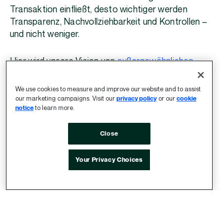
Transaktion einfließt, desto wichtiger werden
Transparenz, Nachvollziehbarkeit und Kontrollen –
und nicht weniger.
Hier wird unsere Vision von
außergewöhnlichen
Standards
bei Index Exchange zum Leben
erweckt. Hier kommt es am meisten auf unsere
We use cookies to measure and improve our website and to assist
Verantwortung als Branchenführer an: Wir tragen
our marketing campaigns. Visit our
privacy policy
or our
cookie
notice
to learn more.
zu der Infrastruktur und Zusammenarbeit bei, die
es ermöglichen, dass das offene Internet mit mehr
Close
Vertrauen und Verantwortlichkeit funktioniert.
Your Privacy Choices
Agentische KI wird alles beschleunigen. Workflows
laufen schneller ab. Die Optimierung wird zum
kontinuierlichen Prozess. Die Anzahl der an jeder
Transaktion beteiligten Parteien wird steigen.