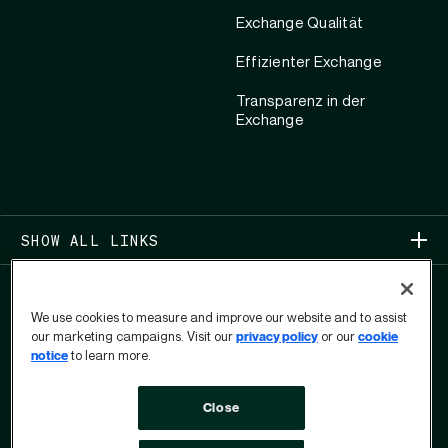
Exchange Qualität
Effizienter Exchange
Transparenz in der
Exchange
SHOW ALL LINKS
We use cookies to measure and improve our website and to assist
our marketing campaigns. Visit our
privacy policy
or our
cookie
notice
to learn more.
COPYRIGHT 2026
Close
DATENSCHUTZ
FORMULAR FÜR DATENSCHUTZRECHTE