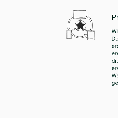
P
Wi
De
er
er
di
er
We
ge