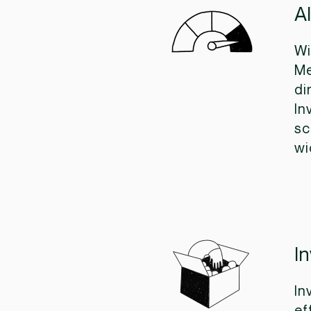
A
Wi
Me
di
In
sc
wi
I
In