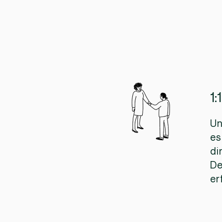
1:
Un
es
di
De
er