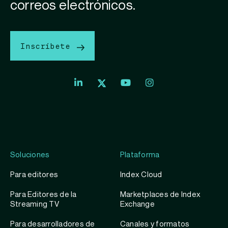
correos electrónicos.
Inscríbete
Index
Index
Exchange
Exchange
Index
Youtube
Instagram
Exchange
profile
account
Twitter
profile
Soluciones
Plataforma
Para editores
Index Cloud
Para Editores de la
Marketplaces de Index
Streaming TV
Exchange
Para desarrolladores de
Canales y formatos