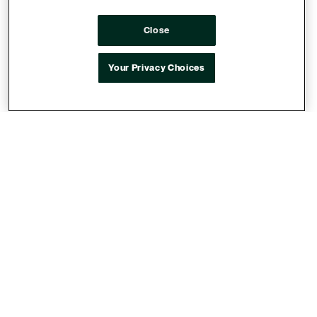
56 %
d’augmentation du taux de conversion.
Close
26 %
de réduction du coût par conversion.
Your Privacy Choices
90 %
de réduction du nombre de SSP et
52 %
de
réduction du nombre de domaines, améliorant
ainsi labrand safety et l’optimisation de la chaîne
de valeur.
« Chez Butler/Till, nous nous
engageons à générer un
impact commercial