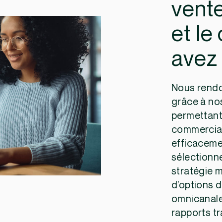
vente
et le
avez
Nous rendon
grâce à no
permettant
commercial
efficaceme
sélectionne
stratégie 
d’options 
omnicanale,
rapports t