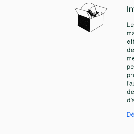
I
Le
ma
ef
de
me
pe
pr
l’
de
d’
Dé