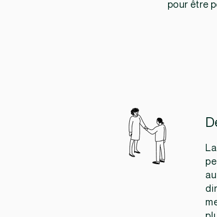
pour être 
De
La
pe
au
di
me
pl