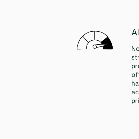
A
No
st
pr
of
ha
ac
pr