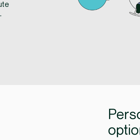
ute
.
Pers
optio