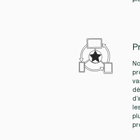
P
No
pr
va
dé
d’
le
pl
pr