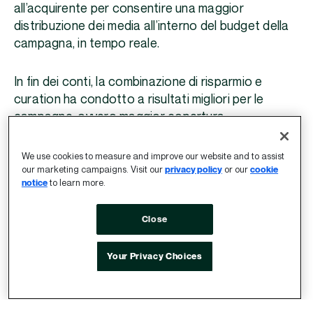
all’acquirente per consentire una maggior
distribuzione dei media all’interno del budget della
campagna, in tempo reale.
In fin dei conti, la combinazione di risparmio e
curation ha condotto a risultati migliori per le
campagne, ovvero maggior copertura,
miglioramento dell’efficienza e delle prestazioni dei
video, con lo stesso budget per i media.
We use cookies to measure and improve our website and to assist
our marketing campaigns. Visit our
privacy policy
or our
cookie
notice
to learn more.
Risultati
Close
Sfruttare Inventory Packages e Volume Incentives
Your Privacy Choices
di Index Exchange ha permesso al brand
australiano leader di raggiungere il pubblico
mediante i proprietari dei media preferiti e le