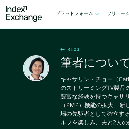
Index Exchange Home page
プラットフォーム
ソリュー
BLOG
筆者について Ca
キャサリン・チョー（Cathe
のストリーミングTV製品
豊富な経験を持つキャサ
（PMP）機能の拡大、新し
場の先駆者として確立す
ルフを楽しみ、夫と2人