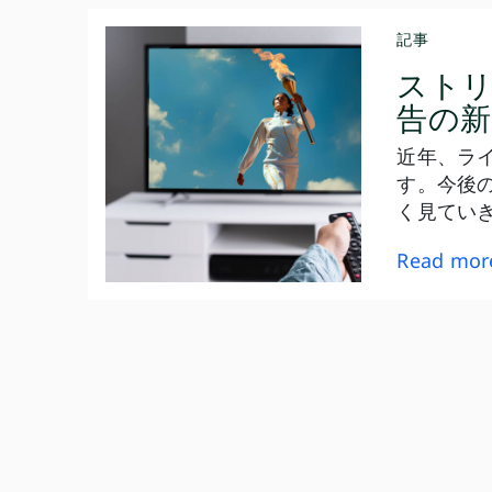
記事
スト
告の新
近年、ラ
す。今後
く見てい
Read mor