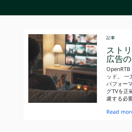
記事
ストリ
広告の
OpenR
ッド。 
パフォー
グTVを
慮する必
Read mor