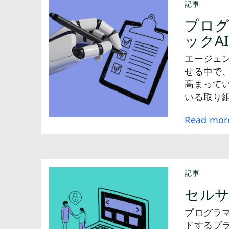
記事
プロ
ックA
エージェ
せる中で
高まって
いる取り
Read mor
記事
セル
プログラ
ドするブ