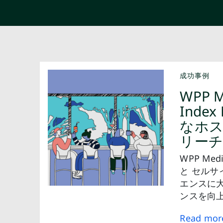
成功事例
WPP M
Inde
なホス
リー
WPP Medi
と セルサ
エンスに
ンスを向
Read mor