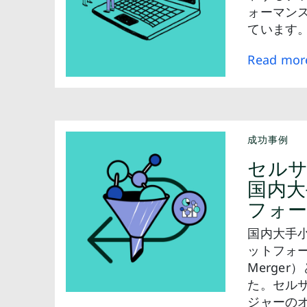
ォーマン
ています
Read mor
成功事例
セル
国内大
フォ
国内大手
ットフォー
Merger
た。セル
ジャーの