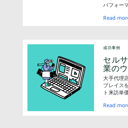
パフォー
Read mor
成功事例
セルサ
業のウ
大手代理店お
プレイス
ト来訪単
Read mor