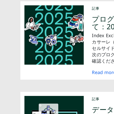
記事
プロ
て：2
Index 
カサーレ（A
セルサイ
次のプロ
確認くだ
Read mor
記事
データ