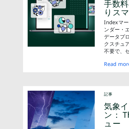
手数料
りスマ
Index
ンダー・
データプ
クスチュ
不要で、
Read mor
記事
気象
ン： T
ュー