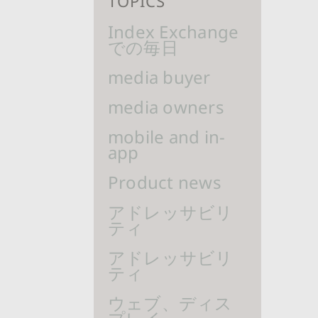
TOPICS
Index Exchange
での毎日
media buyer
media owners
mobile and in-
app
Product news
アドレッサビリ
ティ
アドレッサビリ
ティ
ウェブ、ディス