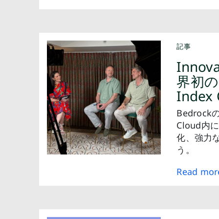
記事
Innov
界初の
Index 
Bedro
Cloud
化、強力
う。
Read mor