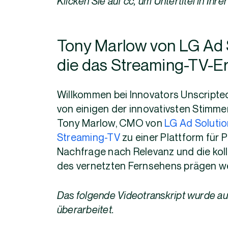
Klicken Sie auf cc, um Untertitel in Ih
Tony Marlow von LG Ad S
die das Streaming-TV-Er
Willkommen bei Innovators Unscripted, 
von einigen der innovativsten Stimm
Tony Marlow, CMO von
LG Ad Soluti
Streaming-TV
zu einer Plattform für 
Nachfrage nach Relevanz und die koll
des vernetzten Fernsehens prägen w
Das folgende Videotranskript wurde aus
überarbeitet.