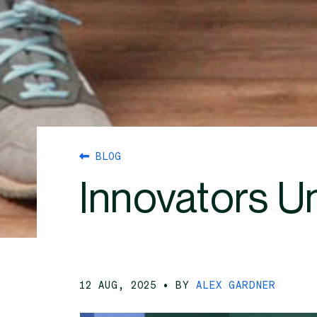
BLOG
Innovators U
12 AUG, 2025
• BY
ALEX GARDNER