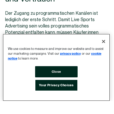
Der Zugang zu programmatischen Kanälen ist
lediglich der erste Schritt. Damit Live Sports
Advertising sein volles programmatisches
Potenzial entfalten kann, müssen Käufer:innen
darauf vertrauen können, dass das erworbene
Inventar tatsächlich dem versprochenen
We use cookies to measure and improve our website and to assist
Nutzungserlebnis entspricht.
our marketing campaigns. Visit our
privacy policy
or our
cookie
notice
to learn more.
Ohne klare Standards und eine präzise
Kennzeichnung von Live-Events ist es schwierig,
Close
Live-Sport-Inventar konsistent zu identifizieren
und zu paketieren. Pakete können schnell mit
Your Privacy Choices
Wiederholungen, Begleitprogrammen,
Spielzusammenfassungen oder sogar Inhalten
angereichert werden, die keinen direkten Bezug zu
einem Live-Spiel haben. Solche Umfelder können