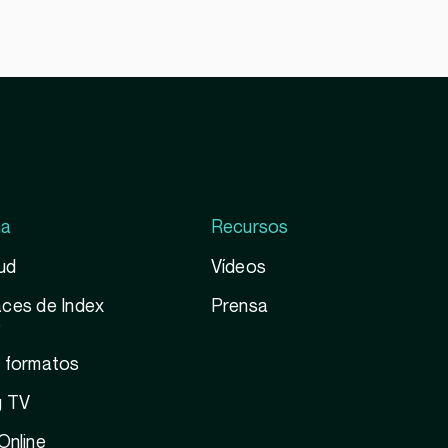
ma
Recursos
ud
Vídeos
ces de Index
Prensa
e
y formatos
g TV
Online