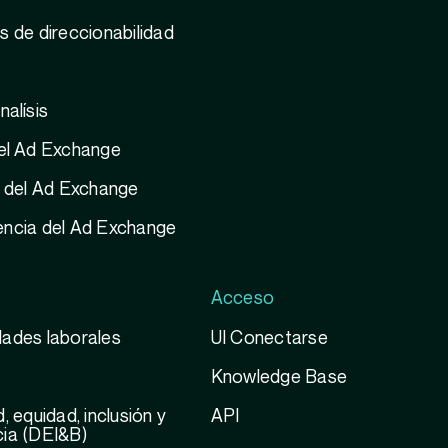
s de direccionabilidad
nalísis
el Ad Exchange
a del Ad Exchange
encia del Ad Exchange
Acceso
ades laborales
UI Conectarse
Knowledge Base
, equidad, inclusión y
API
ia (DEI&B)