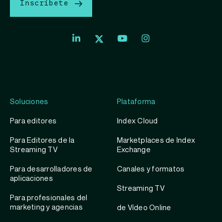
Inscríbete
Index
Index
Exchange
Exchange
Index
Youtube
Instagram
Exchange
profile
account
Twitter
profile
Soluciones
Plataforma
Para editores
Index Cloud
Para Editores de la
Marketplaces de Index
Streaming TV
Exchange
Para desarrolladores de
Canales y formatos
aplicaciones
Streaming TV
Para profesionales del
marketing y agencias
de Vídeo Online