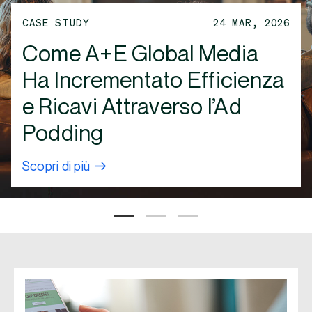
rizzare il Contesto e la
ARTICOLI
07 OCT, 2025
CASE STUDY
24 MAR, 2026
abilità nella TV in
Presentiamo il Data Vendor
Come A+E Global Media
eaming: PMG, IRIS.TV e
Ecosystem: Dati Premium e
Ha Incrementato Efficienza
ex Exchange
Decisioni Più Smart, Senza
e Ricavi Attraverso l’Ad
enziano il Brand Lift
Costi Aggiuntivi
Podding
Scopri di più
Scopri di più