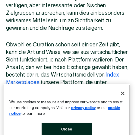
verfügen, aber interessante oder Nischen-
Zielgruppen ansprechen, kann dies ein besonders
wirksames Mittel sein, um an Sichtbarkeit zu
gewinnen und die Nachfrage zu steigern.
Obwohl es Curation schon seit einiger Zeit gibt,
kann die Art und Weise, wie sie aus wirtschaftlicher
Sicht funktioniert, je nach Plattform variieren. Der
Ansatz, den wir bei Index Exchange gewählt haben,
besteht darin, das Wirtschaftsmodell von
Index
Marketplaces
(unsere Plattform, die unter
anderem für die Curation verwendet wird)
vollständig auf die Media Owner abzustimmen. Wir
We use cookies to measure and improve our website and to assist
erheben keine zusätzlichen Gebühren, die die
our marketing campaigns. Visit our
privacy policy
or our
cookie
Arbeitsmedien beeinträchtigen würden und
notice
to learn more.
behalten die gleiche Umsatzbeteiligung mit den
Media Ownern bei, die wir immer hatten. Als
Close