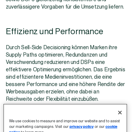
zuverlässigere Vorgaben für die Umsetzung liefern.
Effizienz und Performance
Durch Sell-Side Decisioning können Marken ihre
Supply Paths optimieren, Redundanzen und
Verschwendung reduzieren und DSPs eine
effektivere Optimierung ermöglichen. Das Ergebnis
sind effizientere Medieninvestitionen, die eine
bessere Performance und eine höhere Rendite der
Werbeausgaben erzielen, ohne dabei an
Reichweite oder Flexibilität einzubüßen.
„Wenn Werbetreibende direkt mit einem
We use cookies to measure and improve our website and to assist
bevorzugten SSP Verträge abschließen, können sie
our marketing campaigns. Visit our
privacy policy
or our
cookie
ihren Supply Path gestalten, Konfigurationen