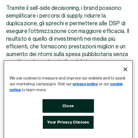
Tramite il sell-side decisioning, i brand possono
semplificare i percorsi di supply, ridurre la
duplicazione, gli sprechi e permettere alle DSP di
eseguire l’ottimizzazione con maggiore efficacia. Il
risultato è quello di investimenti nei media più
efficienti, che forniscono prestazioni migliori e un
aumento dei ritorni sulla spesa pubblicitaria senza
sacrificare la scala o la flessibilità.
We use cookies to measure and improve our website and to assist
“Quando i marketer contrattano direttamente con
our marketing campaigns. Visit our
privacy policy
or our
cookie
l’SSP preferita, ottengono l’abilità di modellare il
notice
to learn more.
proprio percorso di supply, standardizzare le
configurazioni e applicare la propria logica di
Close
upstream,” ha condiviso Lori Goode, CMO presso
Index Exchange, nel report di ANA “
Understanding
Your Privacy Choices
the Role of Direct Contracts in the Programmatic
Supply Chain
”. “Applicare i dati al sell-side apre