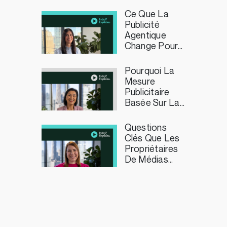
Programmatique ?
Ce Que La
Publicité
Agentique
Change Pour
Les
Marketeurs
Pourquoi La
Mesure
Publicitaire
Basée Sur La
Durée Compte
Pour Les
Questions
Éditeurs De
Clés Que Les
Télévision En
Propriétaires
Streaming
De Médias
Devraient Se
Poser Sur La
Curation En
Publicité
Programmatique