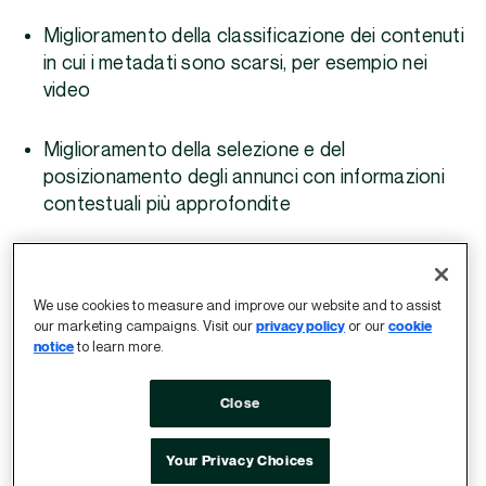
Miglioramento della classificazione dei contenuti
in cui i metadati sono scarsi, per esempio nei
video
Miglioramento della selezione e del
posizionamento degli annunci con informazioni
contestuali più approfondite
Garanzia di un accurato targeting cohort
durante la navigazione tra le tecnologie che
We use cookies to measure and improve our website and to assist
migliorano la privacy
our marketing campaigns. Visit our
privacy policy
or our
cookie
notice
to learn more.
Resa migliorata per i proprietari
Close
di media
Your Privacy Choices
Oltre l’audience addressability, l’ottimizzazione sell-