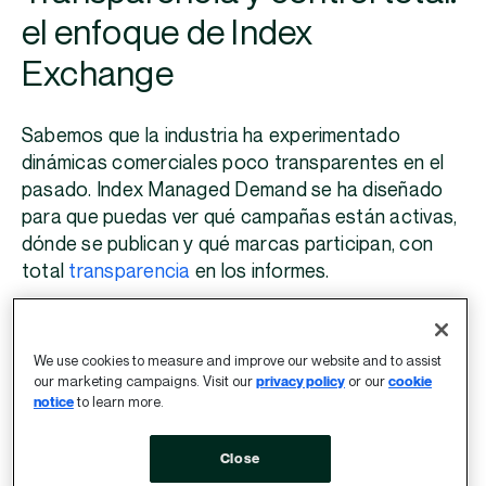
el enfoque de Index
Exchange
Sabemos que la industria ha experimentado
dinámicas comerciales poco transparentes en el
pasado. Index Managed Demand se ha diseñado
para que puedas ver qué campañas están activas,
dónde se publican y qué marcas participan, con
total
transparencia
en los informes.
Aunque Index Exchange ha generado
históricamente demanda en nombre de los
We use cookies to measure and improve our website and to assist
our marketing campaigns. Visit our
privacy policy
or our
cookie
propietarios de medios, el programa formalizado
notice
to learn more.
de Index Managed Demand incluirá una nueva
tarifa transparente de Managed Demand que se
Close
aplicará únicamente a los nuevos deals