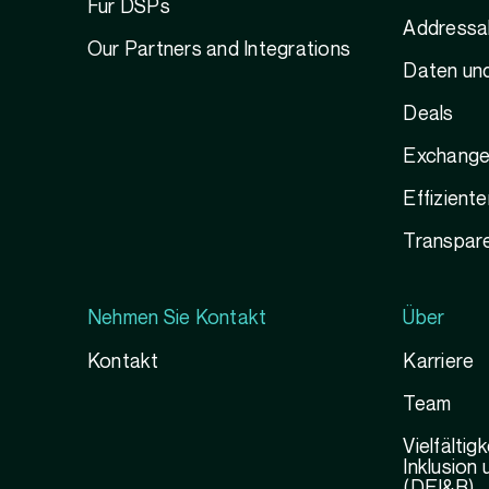
Für DSPs
Addressab
Our Partners and Integrations
Daten und
Deals
Exchange
Effizient
Transpare
Nehmen Sie Kontakt
Über
Kontakt
Karriere
Team
Vielfältig
Inklusion
(DEI&B)