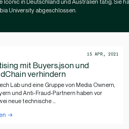
onic in Deutschland und Australien tätig. Sie hat
bia University abgeschlossen.
15 APR, 2021
ising mit Buyers.json und
Chain verhindern
Tech Lab und eine Gruppe von Media Ownern,
ern und Anti-Fraud-Partnern haben vor
wei neue technische …
sen