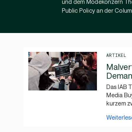
und dem Modekonzern The Ic
Public Policy an der Colum
ARTIKEL
Malvert
Demand
Das IAB 
Media Buy
kurzem z
Weiterle