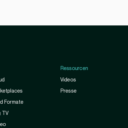
Ressourcen
ud
Videos
rketplaces
Presse
nd Formate
g TV
deo