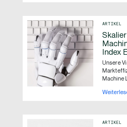
ARTIKEL
Skalie
Machin
Index 
Unsere Vi
Markteffi
Machine 
Weiterle
ARTIKEL