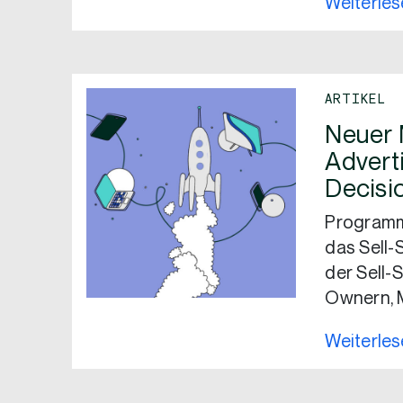
Weiterle
ARTIKEL
Neuer 
Adverti
Decisi
Programma
das Sell-
der Sell-
Ownern, 
Weiterle