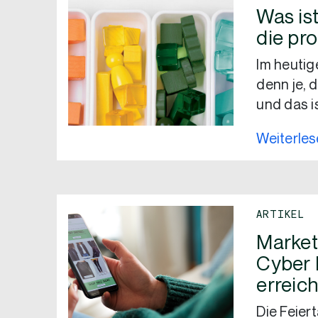
Was ist
die pr
Im heutig
denn je, d
und das i
Weiterle
ARTIKEL
Market
Cyber 
erreic
Die Feiert