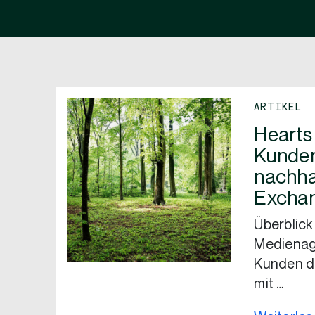
ARTIKEL
Hearts
Kunden
nachha
Excha
Überblick
Medienage
Kunden da
mit …