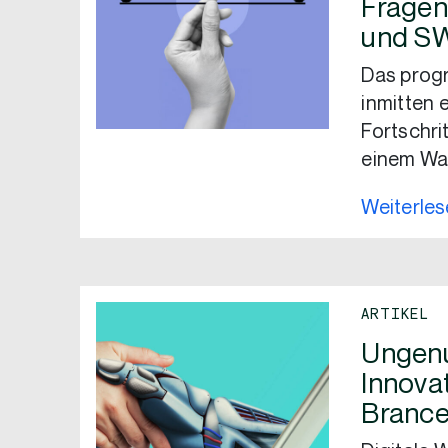
Fragen
und S
Das prog
inmitten 
Fortschri
einem Wa
Weiterle
ARTIKEL
Ungenu
Innova
Brance