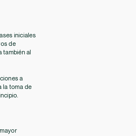
ases iniciales
ros de
a también al
ciones a
ra la toma de
ncipio.
 mayor