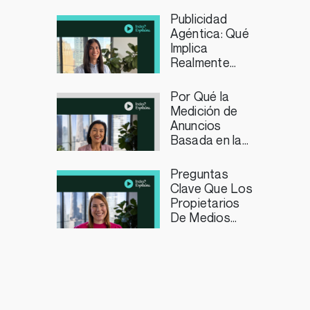
Funciona?
Publicidad
Agéntica: Qué
Implica
Realmente
Para los
Profesionales
Por Qué la
del Marketing
Medición de
Anuncios
Basada en la
Duración es
Importante
Preguntas
para los
Clave Que Los
Editores de
Propietarios
Streaming TV
De Medios
Deberían
Plantearse
Sobre La
Curación
Programática