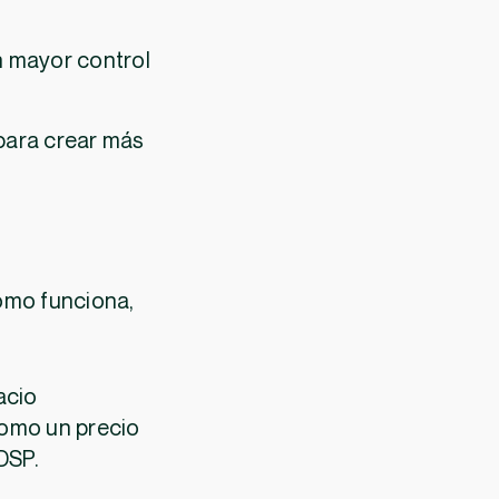
n mayor control
para crear más
ómo funciona,
acio
 como un precio
DSP.