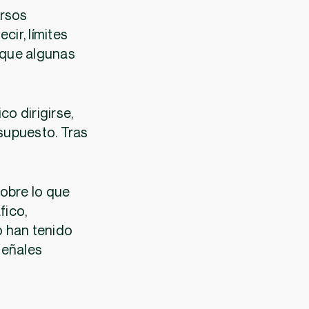
ursos
decir, límites
 que algunas
co dirigirse,
esupuesto. Tras
sobre lo que
fico,
o han tenido
señales