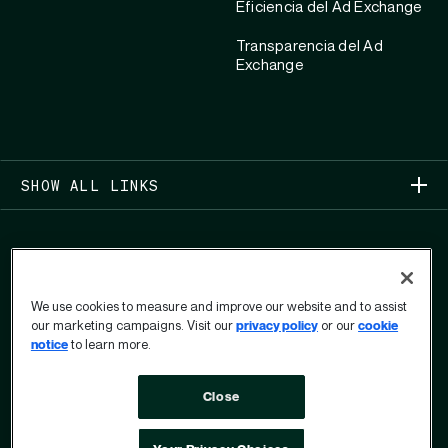
Eficiencia del Ad Exchange
Transparencia del Ad
Exchange
SHOW ALL LINKS
We use cookies to measure and improve our website and to assist
our marketing campaigns. Visit our
privacy policy
or our
cookie
COPYRIGHT 2026
notice
to learn more.
PRIVACIDAD
Close
FORMULARIO DE DERECHOS DE PRIVACIDAD DEL
USUARIO