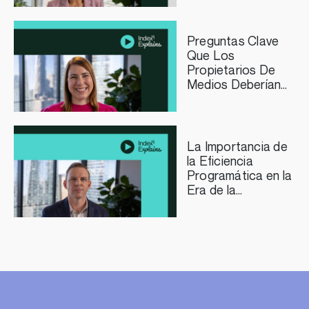
los Editores de
Streaming TV
Preguntas Clave
Que Los
Propietarios De
Medios Deberían
Plantearse Sobre
La Curación
Programática
La Importancia de
la Eficiencia
Programática en la
Era de la
Inteligencia
Artificial