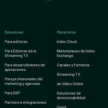
Exchange
Exchange
Index
Youtube
Instagram
Exchange
profile
account
Twitter
profile
Soluciones
Plataforma
Para editores
Index Cloud
Para Editores de la
Marketplaces de Index
Streaming TV
Exchange
Para desarrolladores de
Canales y formatos
aplicaciones
Streaming TV
Para profesionales del
marketing y agencias
de Vídeo Online
Para DSP
Soluciones de
direccionabilidad
Partners e integraciones
Deals