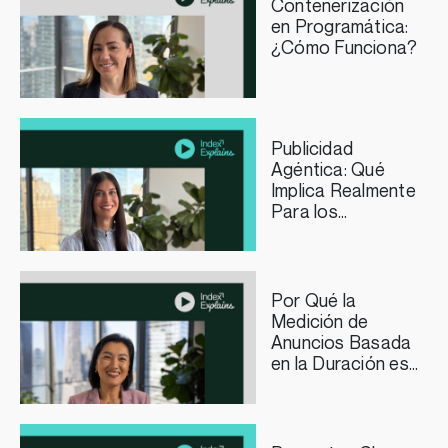
Contenerización
en Programática:
¿Cómo Funciona?
Publicidad
Agéntica: Qué
Implica Realmente
Para los
Profesionales del
Marketing
Por Qué la
Medición de
Anuncios Basada
en la Duración es
Importante para
los Editores de
Streaming TV