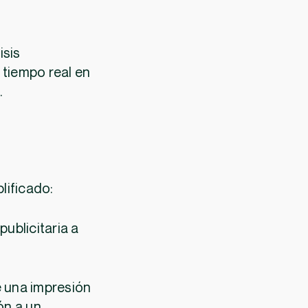
isis
 tiempo real en
.
lificado:
publicitaria a
e una impresión
ión a un