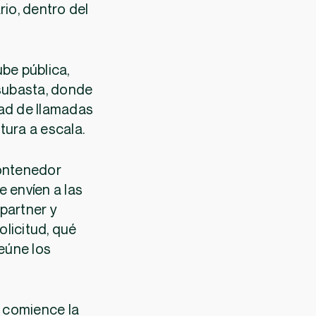
rio, dentro del
ube pública,
subasta, donde
dad de llamadas
tura a escala.
contenedor
e envíen a las
 partner y
licitud, qué
reúne los
e comience la