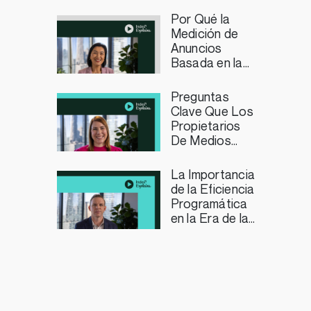
Para los
Profesionales
Por Qué la
del Marketing
Medición de
Anuncios
Basada en la
Duración es
Importante
Preguntas
para los
Clave Que Los
Editores de
Propietarios
Streaming TV
De Medios
Deberían
Plantearse
La Importancia
Sobre La
de la Eficiencia
Curación
Programática
Programática
en la Era de la
Inteligencia
Artificial