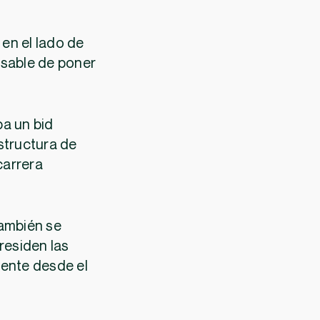
en el lado de
onsable de poner
ba un bid
structura de
carrera
también se
residen las
gente desde el