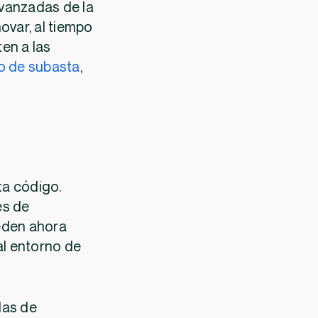
avanzadas de la
ovar, al tiempo
en a las
o de subasta
,
ta código.
es de
ueden ahora
al entorno de
las de