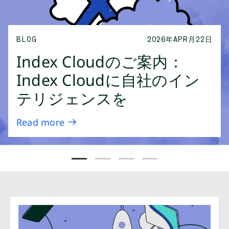
成功事例
2026年MAR月17日
セルサイドデシジョンの活
2026年MAR月26日
BLOG
2026年APR月22日
ログラマティックのエー
用により、国内大手小売企
記事
2026年MAR月19日
Index Cloudのご案内：
ェンティックAIに求めら
業がスケール拡大とパフォ
セルサイドでブランドの価
Index Cloudに自社のイン
る確かな基盤とは
ーマンス向上を実現
値を高める
テリジェンスを
Read more
Read more