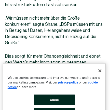
Infrastrukturkosten drastisch senken.
„Wir müssen nicht mehr über die Größe
konkurrieren“, sagte Shane. „DSPs müssen mit uns
in Bezug auf Daten, Herangehensweise und
Decisioning konkurrieren, nicht in Bezug auf die
Größe.“
Dies sorgt für mehr Chancengleichheit und ebnet
den Weg für mehr Innovation im gesamten
Ökosystem.
We use cookies to measure and improve our website and to assist
Dies schafft zudem zusätzliche Möglichkeiten für
our marketing campaigns. Visit our
privacy policy
or our
cookie
notice
to learn more.
das
Sell-Side Decisioning
, bei denen umfassendere
Signale von der Supply-Seite und
Close
vertrauenswürdige Daten eine größere Rolle bei
der Optimierung spielen können.