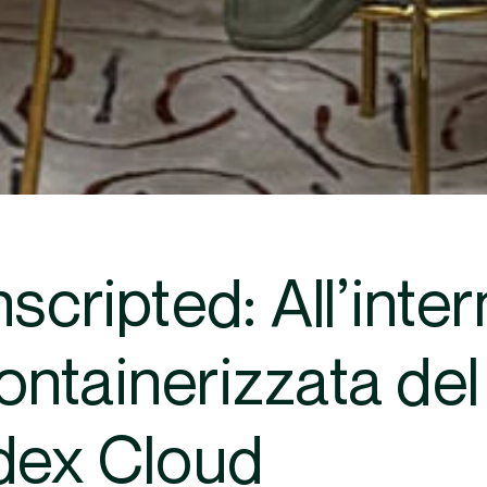
scripted: All’inter
ntainerizzata del
dex Cloud