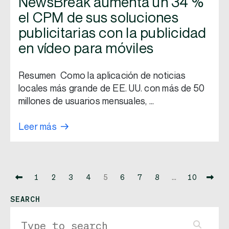
NewsBreak aumenta un 34 %
el CPM de sus soluciones
publicitarias con la publicidad
en vídeo para móviles
Resumen Como la aplicación de noticias
locales más grande de EE. UU. con más de 50
millones de usuarios mensuales, …
Leer más
1
2
3
4
5
6
7
8
…
10
SEARCH