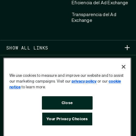
Eficiencia del Ad Exchange
Transparencia del Ad
Exchange
SHOW ALL LINKS
We use cookies to measure and improve our website and to assist
our marketing campaigns. Visit our
privacy policy
or our
cookie
notice
to learn more.
COPYRIGHT 2026
Close
PRIVACIDAD
FORMULARIO DE DERECHOS DE PRIVACIDAD DEL
Your Privacy Choices
USUARIO
CONDICIONES DE USO